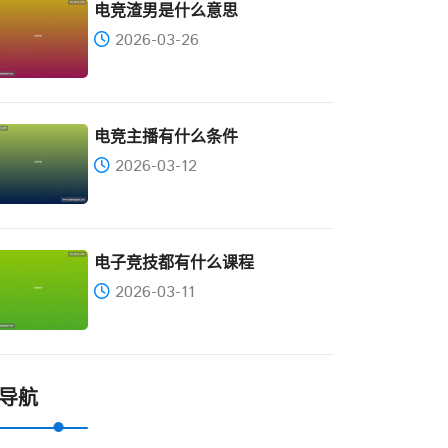
电竞渣男是什么意思
2026-03-26
电竞主播有什么条件
2026-03-12
电子竞技都有什么课程
2026-03-11
导航