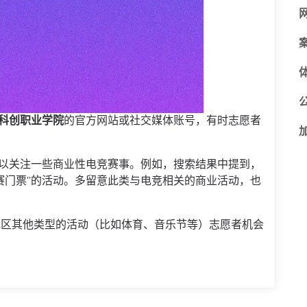
科创职业学院
的官方网站或社交媒体账号，有时志愿者
以关注一些商业性电竞赛事。例如，搜索结果中提到，
赛门票”的活动。多留意此类与电竞相关的商业活动，也
地区其他类型的活动（比如体育、音乐节等）志愿者机会