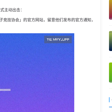
方式主动出击：
子竞技协会」的官方网站，留意他们发布的官方通知，