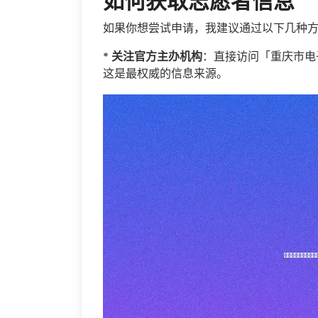
如何获取志愿者信息
如果你想尝试申请，我建议通过以下几种
*
关注官方主办机构
：直接访问「重庆市电
这是最权威的信息来源。