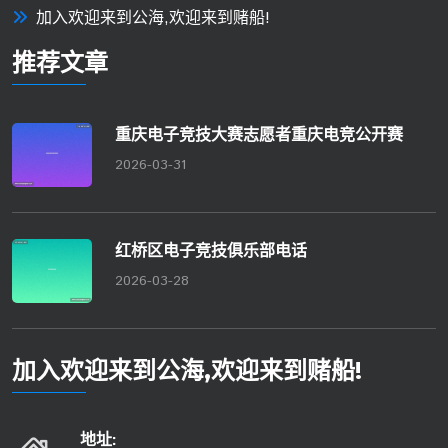
加入欢迎来到公海,欢迎来到赌船!
推荐文章
重庆电子竞技大赛志愿者重庆电竞公开赛
2026-03-31
红桥区电子竞技俱乐部电话
2026-03-28
加入欢迎来到公海,欢迎来到赌船!
地址: