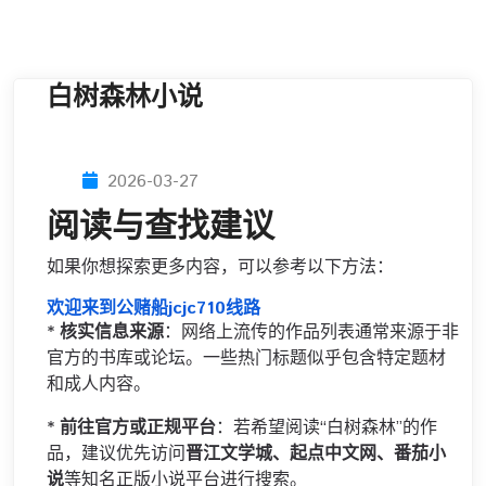
白树森林小说
2026-03-27
阅读与查找建议
如果你想探索更多内容，可以参考以下方法：
欢迎来到公赌船jcjc710线路
*
核实信息来源
：网络上流传的作品列表通常来源于非
官方的书库或论坛。一些热门标题似乎包含特定题材
和成人内容。
*
前往官方或正规平台
：若希望阅读“白树森林”的作
品，建议优先访问
晋江文学城、起点中文网、番茄小
说
等知名正版小说平台进行搜索。