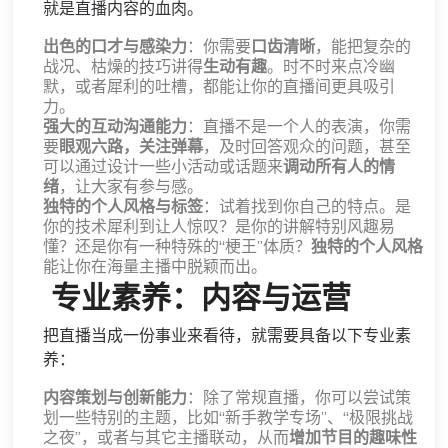
就是直播内容的血肉。
出色的口才与感染力
：你需要
口齿清晰
，能把复杂的
战况、枯燥的技巧讲得
生动有趣
。时不时来点冷幽
默，或者犀利的吐槽，都能让你的直播间更具吸引
力。
强大的互动沟通能力
：直播不是一个人的表演，你需
要
眼观六路，关注弹幕
，及时回答观众的问题，甚至
可以通过设计一些小活动或话题来
调动所有人的情
绪
，让大家有参与感。
独特的个人风格与标签
：试着找到你自己的特点。是
你的技术犀利到让人惊叹？是你的讲解特别风趣易
懂？还是你有一种特殊的“梗王”体质？
独特的个人风格
能让你在海量主播中脱颖而出。
️ 专业素养：内容与运营
把直播当成一份事业来看待，就需要具备以下专业素
养：
内容策划与创新能力
：除了常规直播，你可以尝试策
划一些特别的主题，比如“新手教学专场”、“极限挑战
之夜”，或者与其它主播联动，从而
增加节目的趣味性