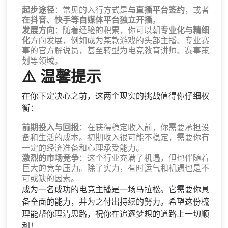
起步途径
：常见的入行方式是
与直播平台签约
，或者
在抖音、快手等自媒体平台独立开播
。
发展方向
：随着经验的积累，你可以朝
专业化与精细
化
方向发展，例如成为某款游戏的头部主播、专业赛
事的官方解说员，甚至转型为电竞教育讲师、赛事策
划等领域。
⚠️ 温馨提示
在你下定决心之前，这两个现实的挑战值得你仔细权
衡：
前期投入与回报
：在获得稳定收入前，你需要承担设
备和生活的成本。初期收入很可能不稳定，需要你有
一定的经济准备和心理承受能力。
激烈的市场竞争
：这个行业充满了机遇，但也伴随着
巨大的竞争压力。除了实力，有时运气和机遇也是不
可或缺的因素。
成为一名成功的电竞主播是一场马拉松。它需要你具
备全面的能力，并为之付出持续的努力。希望这份梳
理能帮你理清思路，祝你在追逐梦想的道路上一切顺
利！