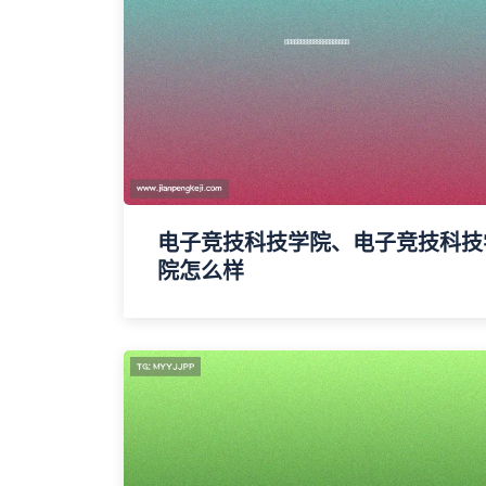
电子竞技科技学院、电子竞技科技
院怎么样