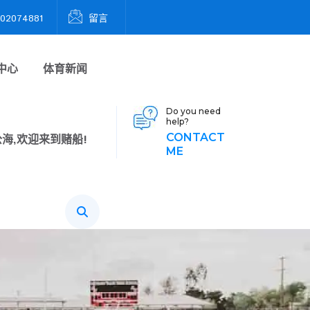
2074881
留言
中心
体育新闻
Do you need
help?
CONTACT
海,欢迎来到赌船!
ME