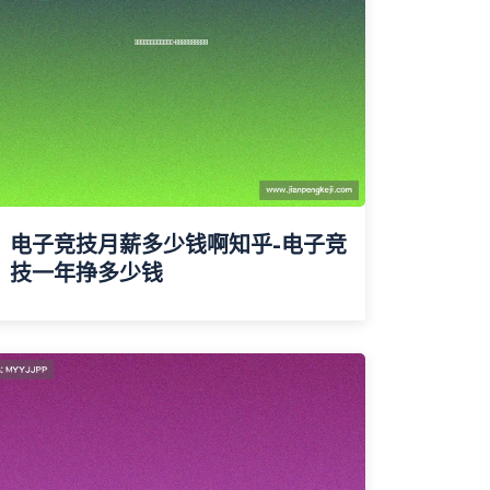
电子竞技月薪多少钱啊知乎-电子竞
技一年挣多少钱