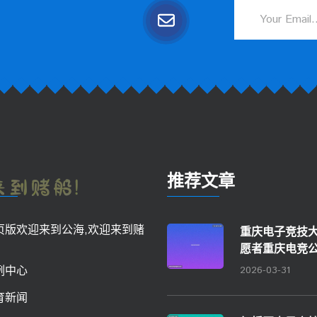
推荐文章
页版欢迎来到公海,欢迎来到赌
重庆电子竞技
愿者重庆电竞
例中心
2026-03-31
育新闻