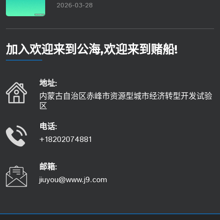
2026-03-28
加入欢迎来到公海,欢迎来到赌船!
地址:
内蒙古自治区赤峰市资源型城市经济转型开发试验
区
电话:
+18202074881
邮箱:
jiuyou@www.j9.com