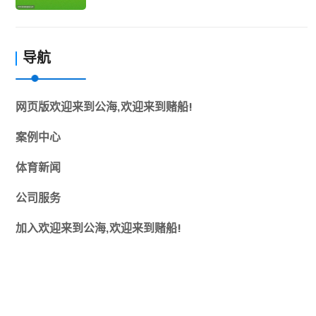
导航
网页版欢迎来到公海,欢迎来到赌船!
案例中心
体育新闻
公司服务
加入欢迎来到公海,欢迎来到赌船!