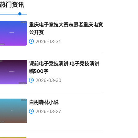
热门资讯
重庆电子竞技大赛志愿者重庆电竞
公开赛
2026-03-31
课前电子竞技演讲;电子竞技演讲
稿500字
2026-03-30
白树森林小说
2026-03-27