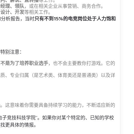
裁判、解说、直转播
等工作。
营经理、领队
，或在相关企业从事营销、商务合作。
、设计、开发
等相关工作。
的分析报告，当时
只有不到15%的电竞岗位处于人力饱和
要特别注意：
业
不是为了培养职业选手
，也不会主要教你打游戏。它的
。
资质、专业归属（是艺术类、体育类还是普通类）以及详
快
。这意味着你需要具备持续学习的能力，不断适应新的
电子竞技科技学院”。如果你对某个特定的、已知的学校
查找更具体的情报。