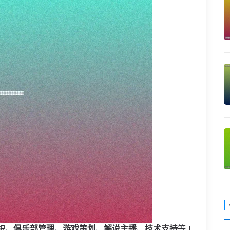
织、俱乐部管理、游戏策划、解说主播、技术支持
等 |