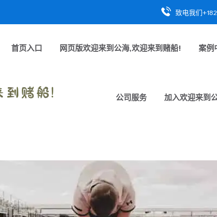
致电我们+1820
首页入口
网页版欢迎来到公海,欢迎来到赌船!
案例
公司服务
加入欢迎来到公