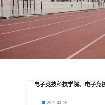
电子竞技科技学院、电子竞
2026-03-08